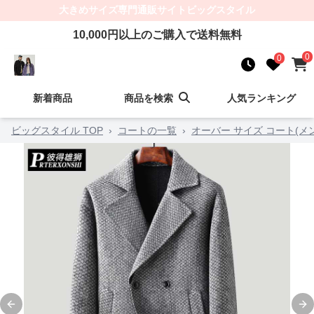
大きめサイズ
専門通販サイト
ビッグスタイル
10,000
円以上のご購入で送料無料
0
0
新着商品
商品を検索
人気ランキング
ビッグスタイル TOP
›
コートの一覧
›
オーバー サイズ コート(メ
Previous slide
Ne