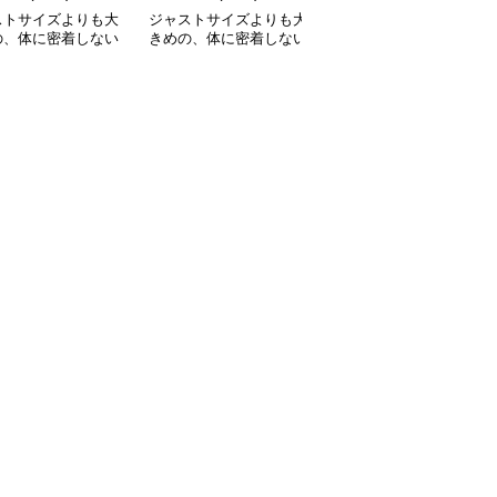
ストサイズよりも大
ジャストサイズよりも大
大きめファッション マ
の、体に密着しない
きめの、体に密着しない
ウンテンスノー ゆった
っとゆとりのあるフ
ゆるっとゆとりのあるフ
りパーカー
ションサイト ハー
ァッションサイト ゆっ
ーク付きワイドジッ
たりリラックスフードパ
ップパーカー
ーカー