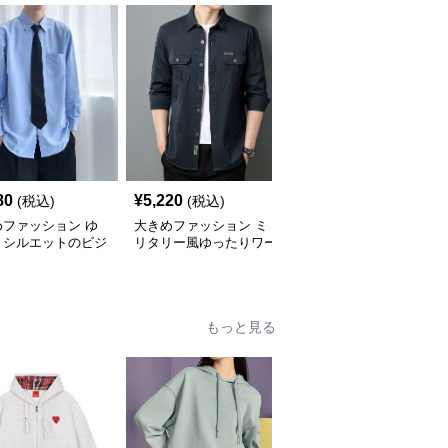
80
¥
5,220
¥
4,340
(税込)
(税込)
(税込)
めファッション ゆ
大きめファッション ミ
大きめファッション 花
りシルエットのビジ
リタリー風ゆったりワー
柄デザイン ゆったりア
カジュアルシャツ
クシャツ
ロハシャツ
もっと見る