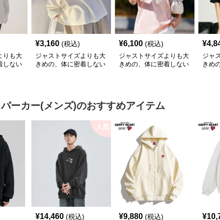
¥
3,160
¥
6,100
¥
4,8
(税込)
(税込)
よりも大
ジャストサイズよりも大
ジャストサイズよりも大
ジャ
着しない
きめの、体に密着しない
きめの、体に密着しない
きめ
のあるフ
ゆるっとゆとりのあるフ
ゆるっとゆとりのあるフ
ゆる
 ゆっ
ァッションサイト スト
ァッションサイト ポジ
ァッ
長袖プル
ーリーブックくまちゃん
ティブメッセージゆった
たり
ゆったりトップス
りティー
ュア
 パーカー(メンズ)
のおすすめアイテム
人気
¥
14,460
¥
9,880
¥
10,
(税込)
(税込)