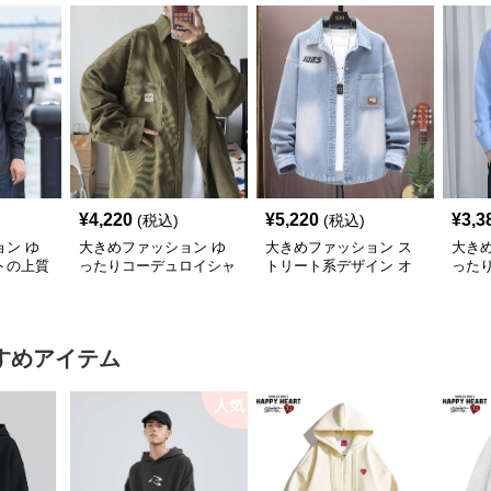
¥
4,220
¥
5,220
¥
3,3
(税込)
(税込)
ン ゆ
大きめファッション ゆ
大きめファッション ス
大き
トの上質
ったりコーデュロイシャ
トリート系デザイン オ
った
ツジャケット
ーバーサイズデニムシャ
ネス
ツ
すめアイテム
人気