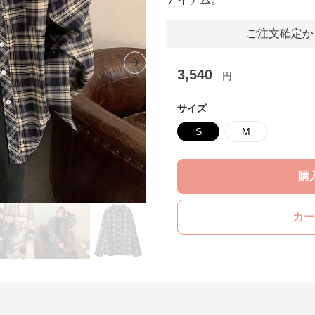
ご注文確定か
Next slide
3,540
円
サイズ
S
M
購
カー