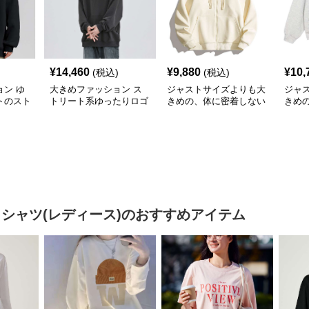
¥
14,460
¥
9,880
¥
10,
(税込)
(税込)
ン ゆ
大きめファッション ス
ジャストサイズよりも大
ジャ
トのスト
トリート系ゆったりロゴ
きめの、体に密着しない
きめ
ー
パーカー
ゆるっとゆとりのあるフ
ゆる
ァッションサイト ゆっ
ァッ
たりハッピーハート ジ
トマ
ップアップパーカー
プア
 シャツ(レディース)
のおすすめアイテム