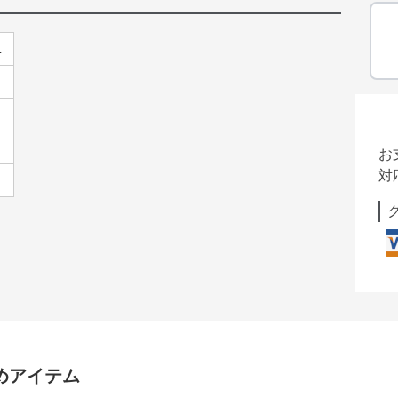
L
お
対
めアイテム