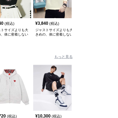
40
¥
3,840
¥
3,960
(税込)
(税込)
(税込)
ストサイズよりも大
ジャストサイズよりも大
大きめファッション 都
の、体に密着しない
きめの、体に密着しない
会的なバイカラーオーバ
っとゆとりのあるフ
ゆるっとゆとりのあるフ
ーサイズシャツ
ションサイト ゆっ
ァッションサイト ゆっ
ハートプリントカジ
たりリラックス アシュ
ルティーシャツ
ビル スウェット
もっと見る
720
¥
10,300
¥
6,480
(税込)
(税込)
(税込)