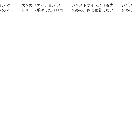
ン ゆ
大きめファッション ス
ジャストサイズよりも大
ジャ
トのスト
トリート系ゆったりロゴ
きめの、体に密着しない
きめ
ー
パーカー
ゆるっとゆとりのあるフ
ゆる
ァッションサイト ゆっ
ァッ
たりハッピーハート ジ
トマ
ップアップパーカー
プア