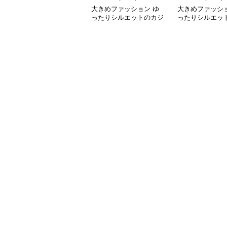
大きめファッション ゆ
大きめファッショ
ったりシルエットのカジ
ったりシルエッ
ュアルパーカー
リート系パーカ