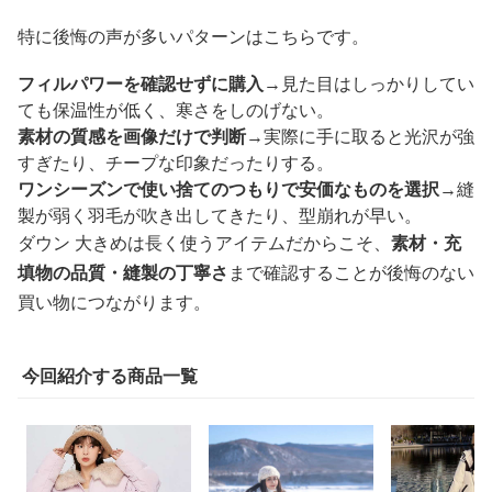
特に後悔の声が多いパターンはこちらです。
フィルパワーを確認せずに購入
→見た目はしっかりしてい
ても保温性が低く、寒さをしのげない。
素材の質感を画像だけで判断
→実際に手に取ると光沢が強
すぎたり、チープな印象だったりする。
ワンシーズンで使い捨てのつもりで安価なものを選択
→縫
製が弱く羽毛が吹き出してきたり、型崩れが早い。
ダウン 大きめは長く使うアイテムだからこそ、
素材・充
填物の品質・縫製の丁寧さ
まで確認することが後悔のない
買い物につながります。
今回紹介する商品一覧