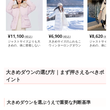
¥
11,100
¥
6,900
¥
8,620
(税込)
(税込)
(税込
ジャストサイズよりも大
大きめサイズのふわもこ
ジャストサイズ
きめの、体に密着しない
ウィンターロングダウン
きめの、体に密
ゆるっとゆとりのあるフ
ゆるっとゆとり
ァッションサイト ふわ
ァッションサイ
もこファー付きダウンコ
たかロングダウ
ート
大きめダウンの選び方｜まず押さえるべきポ
イント
大きめダウンを選ぶうえで重要な判断基準