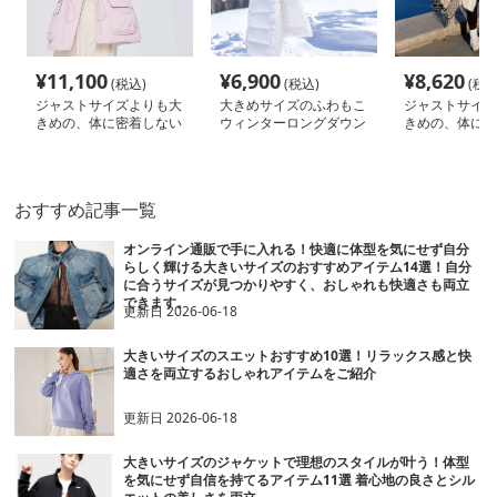
¥
11,100
¥
6,900
¥
8,620
(税込)
(税込)
(税込
ジャストサイズよりも大
大きめサイズのふわもこ
ジャストサイズ
きめの、体に密着しない
ウィンターロングダウン
きめの、体に密
ゆるっとゆとりのあるフ
ゆるっとゆとり
ァッションサイト ふわ
ァッションサイ
もこファー付きダウンコ
たかロングダウ
ート
おすすめ記事一覧
オンライン通販で手に入れる！快適に体型を気にせず自分
らしく輝ける大きいサイズのおすすめアイテム14選！自分
に合うサイズが見つかりやすく、おしゃれも快適さも両立
できます。
更新日
2026-06-18
大きいサイズのスエットおすすめ10選！リラックス感と快
適さを両立するおしゃれアイテムをご紹介
更新日
2026-06-18
大きいサイズのジャケットで理想のスタイルが叶う！体型
を気にせず自信を持てるアイテム11選 着心地の良さとシル