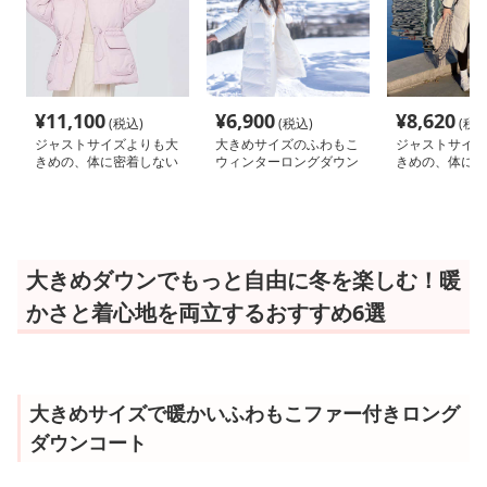
¥
11,100
¥
6,900
¥
8,620
(税込)
(税込)
(税込
ジャストサイズよりも大
大きめサイズのふわもこ
ジャストサイズ
きめの、体に密着しない
ウィンターロングダウン
きめの、体に密
ゆるっとゆとりのあるフ
ゆるっとゆとり
ァッションサイト ふわ
ァッションサイ
もこファー付きダウンコ
たかロングダウ
ート
大きめダウンでもっと自由に冬を楽しむ！暖
かさと着心地を両立するおすすめ6選
大きめサイズで暖かいふわもこファー付きロング
ダウンコート