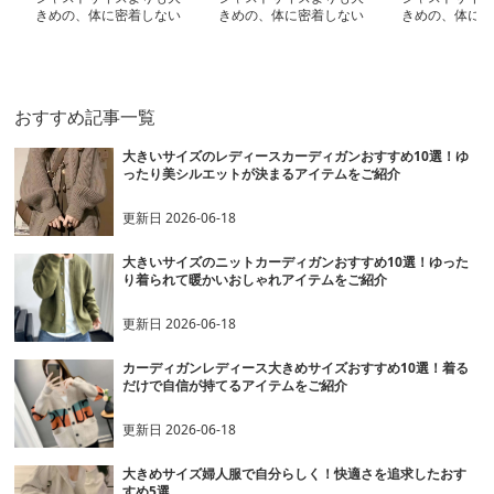
きめの、体に密着しない
きめの、体に密着しない
きめの、体に密
ゆるっとゆとりのあるフ
ゆるっとゆとりのあるフ
ゆるっとゆとり
ァッションサイト ゆっ
ァッションサイト ゆと
ァッションサイ
たりマルチボーダーカー
りのあるニットカーディ
たりリラックス
ディガン
ガン
ディガン
おすすめ記事一覧
大きいサイズのレディースカーディガンおすすめ10選！ゆ
ったり美シルエットが決まるアイテムをご紹介
更新日
2026-06-18
大きいサイズのニットカーディガンおすすめ10選！ゆった
り着られて暖かいおしゃれアイテムをご紹介
更新日
2026-06-18
カーディガンレディース大きめサイズおすすめ10選！着る
だけで自信が持てるアイテムをご紹介
更新日
2026-06-18
大きめサイズ婦人服で自分らしく！快適さを追求したおす
すめ5選