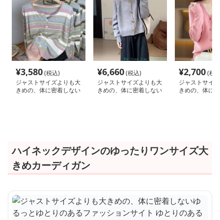
¥
3,580
¥
6,660
¥
2,700
(税込)
(税込)
(税込
ジャストサイズよりも大
ジャストサイズよりも大
ジャストサイズ
きめの、体に密着しない
きめの、体に密着しない
きめの、体に密
ゆるっとゆとりのあるフ
ゆるっとゆとりのあるフ
ゆるっとゆとり
ァッションサイト ゆっ
ァッションサイト ゆと
ァッションサイ
たりマルチボーダーカー
りのあるニットカーディ
たりリラックス
ディガン
ガン
ディガン
ハイネックデザインのゆったりワンサイズ大
きめカーディガン