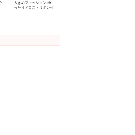
ケ
大きめファッション ゆ
ったりドロストリボン付
きスポーティースウェッ
ト