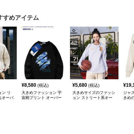
すすめアイテム
¥
8,580
¥
5,680
¥
19,
(税込)
(税込)
ン リ
大きめファッション 宇
大きめサイズのファッシ
ジャ
るオーバ
宙柄プリント オーバー
ョン ストリート系オー
きめ
ット
サイズ スウェット
バーサイズスポーツスウ
ゆる
ェット
ァッ
たり
トス