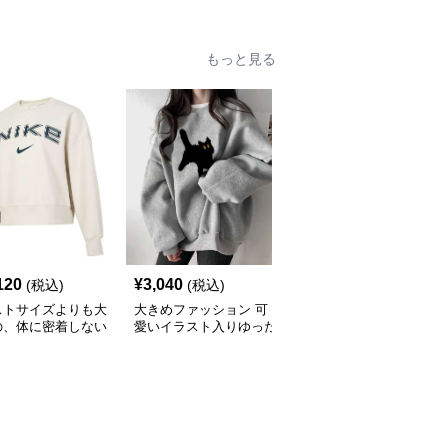
もっと見る
120
¥
3,040
¥
3,840
(税込)
(税込)
(税込)
ストサイズよりも大
大きめファッション 可
ジャストサイズよりも大
の、体に密着しない
愛いイラスト入りゆった
きめの、体に密着しない
っとゆとりのあるフ
りスウェット
ゆるっとゆとりのあるフ
ションサイト ゆっ
ァッションサイト ゆっ
フィットロゴプリン
たりリラックス アシュ
ウェット
ビル スウェット