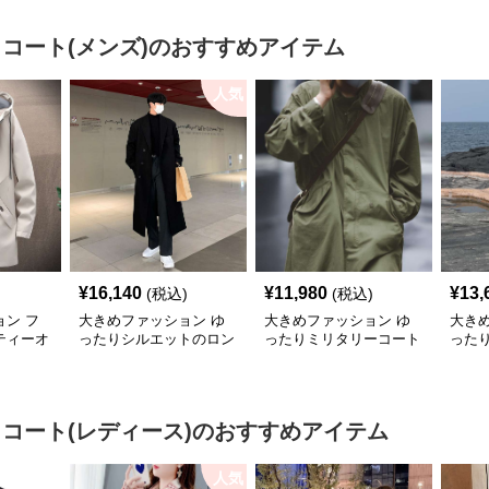
 コート(メンズ)
のおすすめアイテム
人気
¥
16,140
¥
11,980
¥
13,
(税込)
(税込)
ン フ
大きめファッション ゆ
大きめファッション ゆ
大き
ティーオ
ったりシルエットのロン
ったりミリタリーコート
った
ート
グチェスターコート
グト
 コート(レディース)
のおすすめアイテム
人気