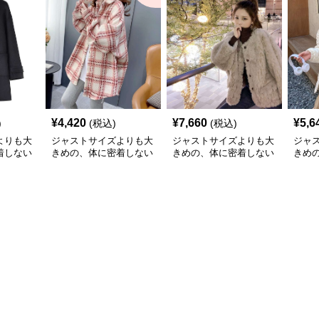
¥
4,420
¥
7,660
¥
5,6
)
(税込)
(税込)
よりも大
ジャストサイズよりも大
ジャストサイズよりも大
ジャ
着しない
きめの、体に密着しない
きめの、体に密着しない
きめ
のあるフ
ゆるっとゆとりのあるフ
ゆるっとゆとりのあるフ
ゆる
 ゆっ
ァッションサイト ゆっ
ァッションサイト ふわ
ァッ
ッフルコ
たりチェック柄シャツジ
もこ冬の癒しオーバーコ
もこ
ャケット
ート
ジャ