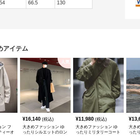
54
66.5
130
めアイテム
人気
¥
16,140
¥
11,980
¥
13,
(税込)
(税込)
ン フ
大きめファッション ゆ
大きめファッション ゆ
大き
ティーオ
ったりシルエットのロン
ったりミリタリーコート
った
ート
グチェスターコート
グト