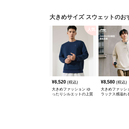
ァッションサイト ゆっ
たりシルエットトレンチ
コート
大きめサイズ
スウェット
のお
人気
¥
6,520
¥
8,580
(税込)
(税込)
大きめファッション ゆ
大きめファッショ
ったりシルエットの上質
ラックス感溢れ
スウェット
ーサイズスウェ