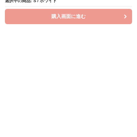
選択中の商品: S / ホワイト
選択中の商品: S / ホワイト
購入画面に進む
購入画面に進む
ビッグスタイル
について
会社概要
利用規約