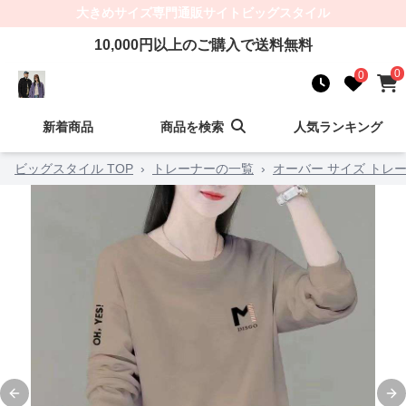
大きめサイズ
専門通販サイト
ビッグスタイル
10,000
円以上のご購入で送料無料
0
0
新着商品
商品を検索
人気ランキング
ビッグスタイル TOP
›
トレーナーの一覧
›
オーバー サイズ トレ
Previous slide
Ne