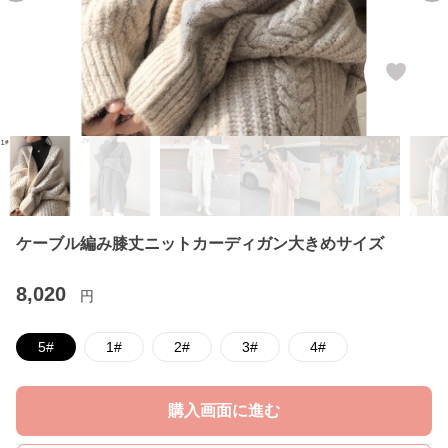
ケーブル編み膝丈ニットカーディガン大きめサイズ
8,020
円
5#
1#
2#
3#
4#
購入画面に進む