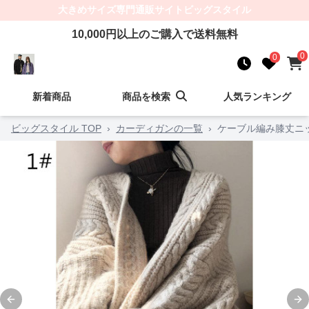
大きめサイズ
専門通販サイト
ビッグスタイル
10,000
円以上のご購入で送料無料
0
0
新着商品
商品を検索
人気ランキング
ビッグスタイル TOP
›
カーディガンの一覧
›
ケーブル編み膝丈ニ
Previous slide
Ne