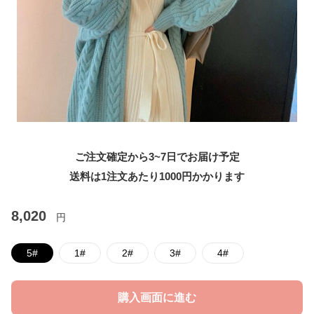
ご注文確定から3~7日でお届け予定
送料は1注文あたり
1000
円かかります
8,020
円
5#
1#
2#
3#
4#
購入画面に進む