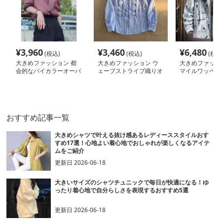
¥
3,960
¥
3,460
¥
6,480
(税込)
(税込)
(税込
大きめファッション 都
大きめファッション ウ
大きめファッシ
会的なバイカラーオーバ
ェーブストライプ織りオ
マイルワッペン
ーサイズシャツ
ーバーサイズシャツ
ビッグシルエッ
ット
おすすめ記事一覧
大きめシャツで叶える抜け感あるレディーススタイルおす
すめ17選！心地よい着心地でおしゃれが楽しくなるアイテ
ムをご紹介
更新日
2026-06-18
大きいサイズのシャツチュニックで毎日が快適になる！ゆ
ったり着心地で自分らしさを表現するおすすめ5選
更新日
2026-06-18