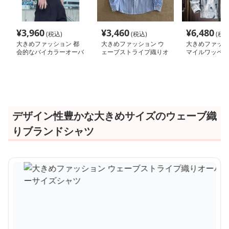
¥
3,960
¥
3,460
¥
6,480
(税込)
(税込)
(税込
大きめファッション 都
大きめファッション ウ
大きめファッシ
会的なバイカラーオーバ
ェーブストライプ織りオ
マイルワッペン
ーサイズシャツ
ーバーサイズシャツ
ビッグシルエッ
ット
デザイン性豊かな大きめサイズのウェーブ織
りブランドシャツ