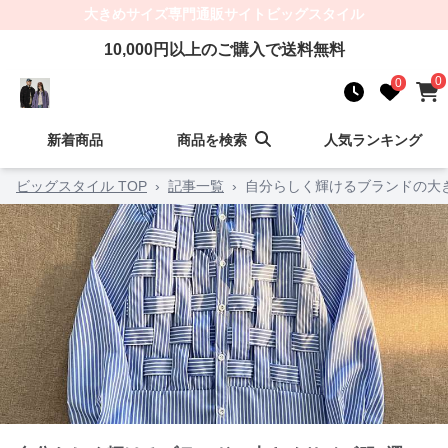
大きめサイズ
専門通販サイト
ビッグスタイル
10,000
円以上のご購入で送料無料
0
0
新着商品
商品を検索
人気ランキング
ビッグスタイル TOP
›
記事一覧
›
自分らしく輝けるブランドの大