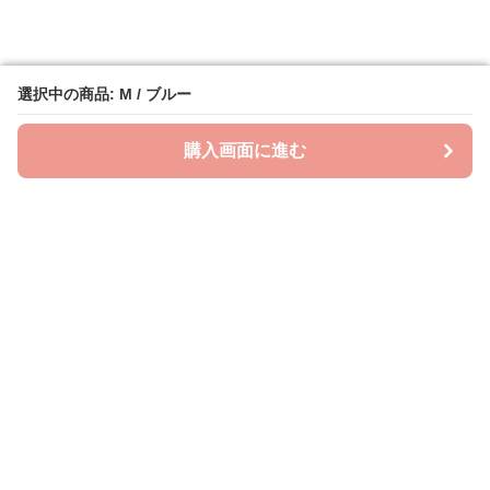
選択中の商品: M / ブルー
選択中の商品: M / ブルー
購入画面に進む
購入画面に進む
ビッグスタイル
について