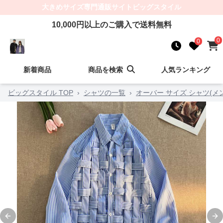
大きめサイズ
専門通販サイト
ビッグスタイル
10,000
円以上のご購入で送料無料
0
0
新着商品
商品を検索
人気ランキング
ビッグスタイル TOP
›
シャツの一覧
›
オーバー サイズ シャツ(メ
Previous slide
Ne