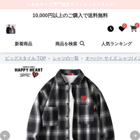
大きめサイズ
専門通販サイト
ビッグスタイル
10,000
円以上のご購入で送料無料
0
0
新着商品
商品を検索
人気ランキング
ビッグスタイル TOP
›
シャツの一覧
›
オーバー サイズ シャツ(メ
Previous slide
Ne