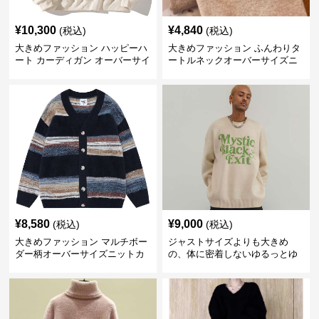
¥
10,300
¥
4,840
(税込)
(税込)
大きめファッション ハッピーハ
大きめファッション ふんわりタ
ート カーディガン オーバーサイ
ートルネックオーバーサイズニ
ズニット
ット
¥
8,580
¥
9,000
(税込)
(税込)
大きめファッション マルチボー
ジャストサイズよりも大きめ
ダー柄オーバーサイズニットカ
の、体に密着しないゆるっとゆ
ーディガン
とりのあるファッションサイト
ビッグシルエットロゴニット