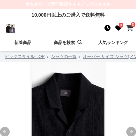
大きめサイズ
専門通販サイト
ビッグスタイル
10,000
円以上のご購入で送料無料
0
0
新着商品
商品を検索
人気ランキング
ビッグスタイル TOP
›
シャツの一覧
›
オーバー サイズ シャツ(メ
Previous slide
Ne