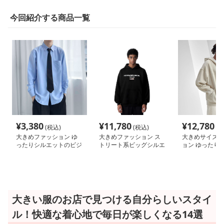
今回紹介する商品一覧
¥
3,380
¥
11,780
¥
12,780
(税込)
(税込)
(税
大きめファッション ゆ
大きめファッション ス
大きめサイズの
ったりシルエットのビジ
トリート系ビッグシルエ
ョン ゆったり
ネスカジュアルシャツ
ットパーカー
トのフード付き
ップパーカー
大きい服のお店で見つける自分らしいスタイ
ル！快適な着心地で毎日が楽しくなる14選