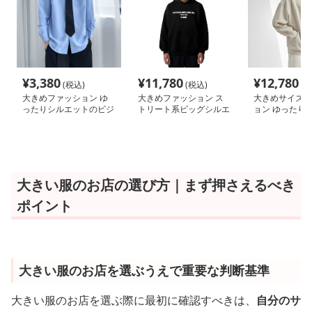
¥
3,380
¥
11,780
¥
12,780
(税込)
(税込)
(税
大きめファッション ゆ
大きめファッション ス
大きめサイズの
ったりシルエットのビジ
トリート系ビッグシルエ
ョン ゆったり
ネスカジュアルシャツ
ットパーカー
トのフード付き
ップパーカー
大きい服のお店の選び方｜まず押さえるべき
ポイント
大きい服のお店を選ぶうえで重要な判断基準
大きい服のお店を選ぶ際に最初に確認すべきは、
自分のサ