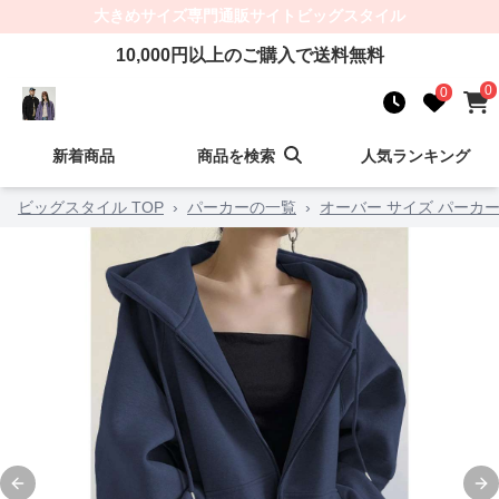
大きめサイズ
専門通販サイト
ビッグスタイル
10,000
円以上のご購入で送料無料
0
0
新着商品
商品を検索
人気ランキング
ビッグスタイル TOP
›
パーカーの一覧
›
オーバー サイズ パーカー
Previous slide
Ne