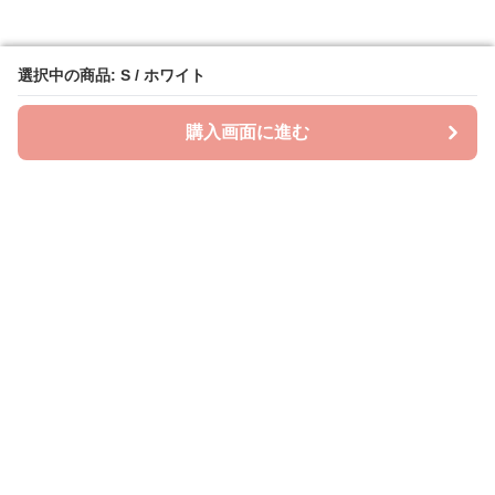
選択中の商品: S / ホワイト
選択中の商品: S / ホワイト
購入画面に進む
購入画面に進む
ビッグスタイル
について
会社概要