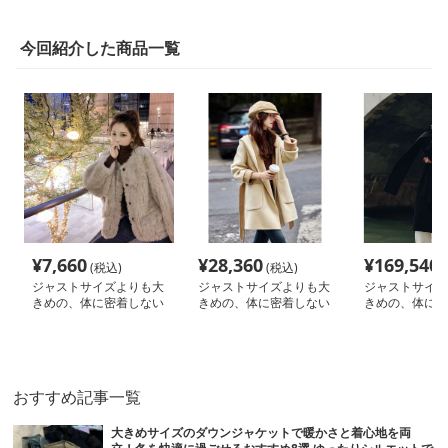
今回紹介した商品一覧
¥
7,660
¥
28,360
¥
169,540
(税込)
(税込)
(
ジャストサイズよりも大
ジャストサイズよりも大
ジャストサイズ
きめの、体に密着しない
きめの、体に密着しない
きめの、体に密
ゆるっとゆとりのあるフ
ゆるっとゆとりのあるフ
ゆるっとゆとり
ァッションサイト ふわ
ァッションサイト ゆっ
ァッションサイ
もこ冬の癒しオーバーコ
たりウールブレンドフー
たりロングコー
ート
デッドコート
都会的シルエッ
おすすめ記事一覧
大きめサイズのダウンジャケットで暖かさと着心地を両