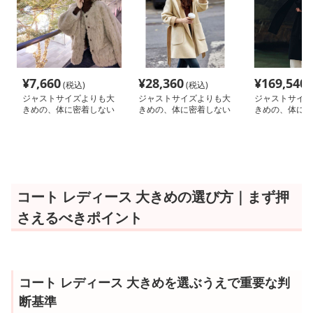
¥
7,660
¥
28,360
¥
169,540
(税込)
(税込)
(
ジャストサイズよりも大
ジャストサイズよりも大
ジャストサイズ
きめの、体に密着しない
きめの、体に密着しない
きめの、体に密
ゆるっとゆとりのあるフ
ゆるっとゆとりのあるフ
ゆるっとゆとり
ァッションサイト ふわ
ァッションサイト ゆっ
ァッションサイ
もこ冬の癒しオーバーコ
たりウールブレンドフー
たりロングコー
ート
デッドコート
都会的シルエッ
コート レディース 大きめの選び方｜まず押
さえるべきポイント
コート レディース 大きめを選ぶうえで重要な判
断基準