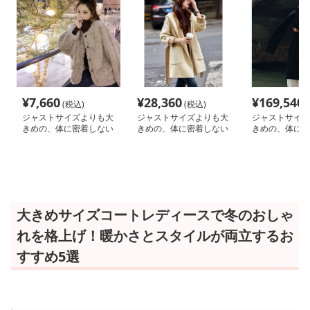
¥
7,660
¥
28,360
¥
169,540
(税込)
(税込)
(
ジャストサイズよりも大
ジャストサイズよりも大
ジャストサイズ
きめの、体に密着しない
きめの、体に密着しない
きめの、体に密
ゆるっとゆとりのあるフ
ゆるっとゆとりのあるフ
ゆるっとゆとり
ァッションサイト ふわ
ァッションサイト ゆっ
ァッションサイ
もこ冬の癒しオーバーコ
たりウールブレンドフー
たりロングコー
ート
デッドコート
都会的シルエッ
大きめサイズコートレディースで冬のおしゃ
れを格上げ！暖かさとスタイルが両立するお
すすめ5選