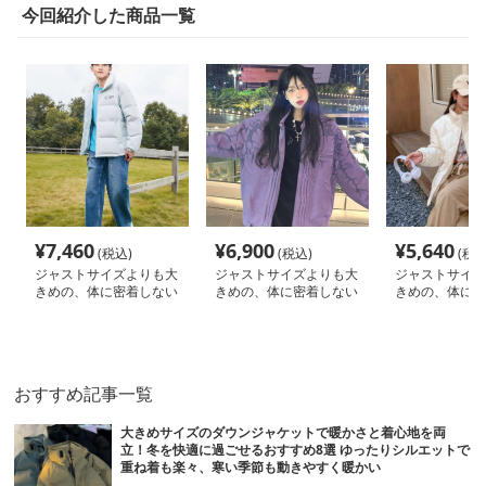
今回紹介した商品一覧
¥
7,460
¥
6,900
¥
5,640
(税込)
(税込)
(税込
ジャストサイズよりも大
ジャストサイズよりも大
ジャストサイズ
きめの、体に密着しない
きめの、体に密着しない
きめの、体に密
ゆるっとゆとりのあるフ
ゆるっとゆとりのあるフ
ゆるっとゆとり
ァッションサイト ゆっ
ァッションサイト ゆっ
ァッションサイ
たりシルエットの冬季防
たりボリューム感ダウン
もこキルティン
寒アウター
ジャケット
ジャケット
おすすめ記事一覧
大きめサイズのダウンジャケットで暖かさと着心地を両
立！冬を快適に過ごせるおすすめ8選 ゆったりシルエットで
重ね着も楽々、寒い季節も動きやすく暖かい