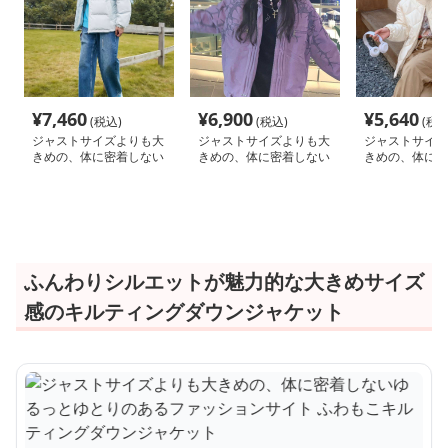
¥
7,460
¥
6,900
¥
5,640
(税込)
(税込)
(税込
ジャストサイズよりも大
ジャストサイズよりも大
ジャストサイズ
きめの、体に密着しない
きめの、体に密着しない
きめの、体に密
ゆるっとゆとりのあるフ
ゆるっとゆとりのあるフ
ゆるっとゆとり
ァッションサイト ゆっ
ァッションサイト ゆっ
ァッションサイ
たりシルエットの冬季防
たりボリューム感ダウン
もこキルティン
寒アウター
ジャケット
ジャケット
ふんわりシルエットが魅力的な大きめサイズ
感のキルティングダウンジャケット