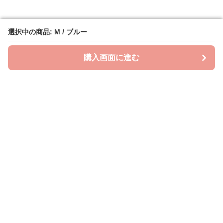
選択中の商品: M / ブルー
選択中の商品: M / ブルー
購入画面に進む
購入画面に進む
ビッグスタイル
について
会社概要