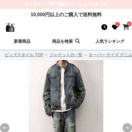
大きめサイズ
専門通販サイト
ビッグスタイル
10,000
円以上のご購入で送料無料
0
0
新着商品
商品を検索
人気ランキング
ビッグスタイル TOP
›
ジャケットの一覧
›
オーバー サイズ デニム
Previous slide
Ne