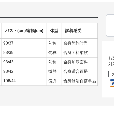
バスト(cm)/肩幅(cm)
体型
試着感受
90/37
勾称
合身简约时尚
88/39
勾称
合身面料柔软
お
93/43
勾称
合身加厚面料
対
98/42
微胖
合身适合百搭
106/44
偏胖
合身舒活百搭单品