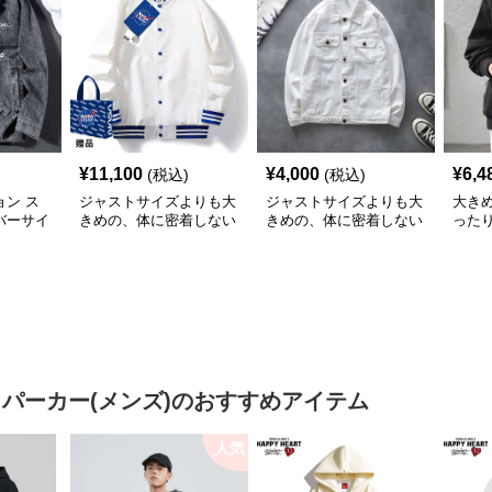
¥
11,100
¥
4,000
¥
6,4
(税込)
(税込)
ン ス
ジャストサイズよりも大
ジャストサイズよりも大
大き
バーサイ
きめの、体に密着しない
きめの、体に密着しない
った
ット
ゆるっとゆとりのあるフ
ゆるっとゆとりのあるフ
ィガ
ァッションサイト ゆっ
ァッションサイト ゆっ
たりスポーツバーシティ
たりシルエットデニムジ
ジャケット
ャケット
 パーカー(メンズ)
のおすすめアイテム
人気