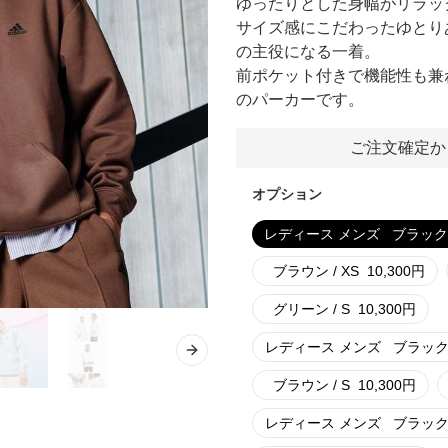
ゆったりとした身幅がリラッ
サイズ感にこだわったゆとり
の主役になる一着。
前ポケット付きで機能性も兼
のパーカーです。
ご注文確定か
オプション
レディース メンズ
ブラック 
ブラウン / XS
10,300
円
グリーン / S
10,300
円
レディース メンズ
ブラック 
Next slide
ブラウン / S
10,300
円
レディース メンズ
ブラック 