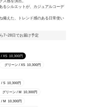
クス感を演出。
あるシルエットが、カジュアルコーデ
ね備えた、トレンド感のある日常使い
ら7~28日でお届け予定
/ XS
10,300
円
グリーン / XS
10,300
円
/ S
10,300
円
グリーン / M
10,300
円
/ M
10,300
円