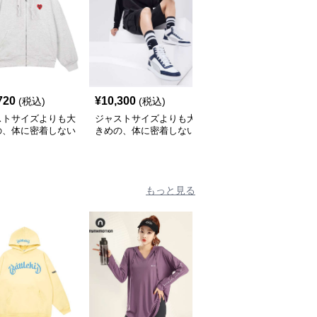
720
¥
10,300
¥
6,480
(税込)
(税込)
(税込)
ストサイズよりも大
ジャストサイズよりも大
大きめファッション マ
の、体に密着しない
きめの、体に密着しない
ウンテンスノー ゆった
っとゆとりのあるフ
ゆるっとゆとりのあるフ
りパーカー
ションサイト ハー
ァッションサイト ゆっ
ーク付きワイドジッ
たりリラックスフードパ
ップパーカー
ーカー
もっと見る