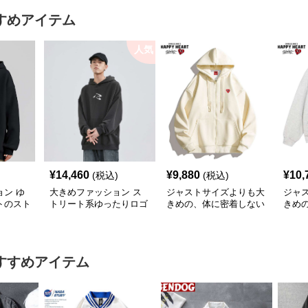
すめアイテム
人気
¥
14,460
¥
9,880
¥
10,
(税込)
(税込)
ン ゆ
大きめファッション ス
ジャストサイズよりも大
ジャ
トのスト
トリート系ゆったりロゴ
きめの、体に密着しない
きめ
ー
パーカー
ゆるっとゆとりのあるフ
ゆる
ァッションサイト ゆっ
ァッ
たりハッピーハート ジ
トマ
ップアップパーカー
プア
すすめアイテム