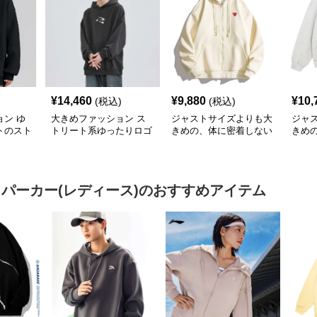
¥
14,460
¥
9,880
¥
10,
(税込)
(税込)
ン ゆ
大きめファッション ス
ジャストサイズよりも大
ジャ
トのスト
トリート系ゆったりロゴ
きめの、体に密着しない
きめ
ー
パーカー
ゆるっとゆとりのあるフ
ゆる
ァッションサイト ゆっ
ァッ
たりハッピーハート ジ
トマ
ップアップパーカー
プア
 パーカー(レディース)
のおすすめアイテム