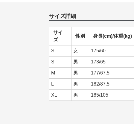
サイズ詳細
サイ
性別
身長(cm)/体重(kg)
ズ
S
女
175/60
S
男
173/65
M
男
177/67.5
L
男
182/87.5
XL
男
185/105