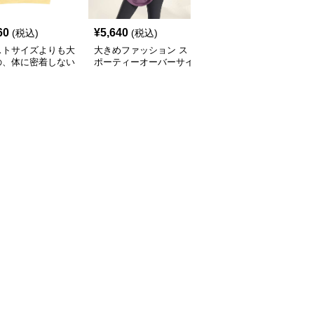
60
¥
5,640
¥
5,860
(税込)
(税込)
(税込)
ストサイズよりも大
大きめファッション ス
大きめサイズのファッシ
の、体に密着しない
ポーティーオーバーサイ
ョン ゆったりスポーテ
っとゆとりのあるフ
ズパーカー
ィーフーディ
ションサイト ゆっ
ストリート系フーデ