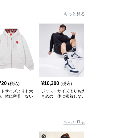
もっと見る
720
¥
10,300
¥
6,480
(税込)
(税込)
(税込)
ストサイズよりも大
ジャストサイズよりも大
大きめファッション マ
の、体に密着しない
きめの、体に密着しない
ウンテンスノー ゆった
っとゆとりのあるフ
ゆるっとゆとりのあるフ
りパーカー
ションサイト ハー
ァッションサイト ゆっ
ーク付きワイドジッ
たりリラックスフードパ
ップパーカー
ーカー
もっと見る