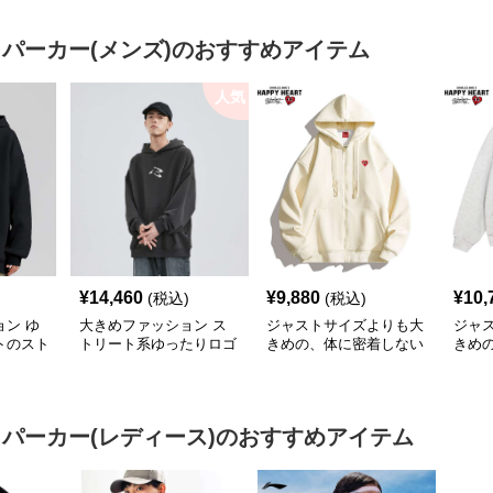
 パーカー(メンズ)
のおすすめアイテム
人気
¥
14,460
¥
9,880
¥
10,
(税込)
(税込)
ン ゆ
大きめファッション ス
ジャストサイズよりも大
ジャ
トのスト
トリート系ゆったりロゴ
きめの、体に密着しない
きめ
ー
パーカー
ゆるっとゆとりのあるフ
ゆる
ァッションサイト ゆっ
ァッ
たりハッピーハート ジ
トマ
ップアップパーカー
プア
 パーカー(レディース)
のおすすめアイテム