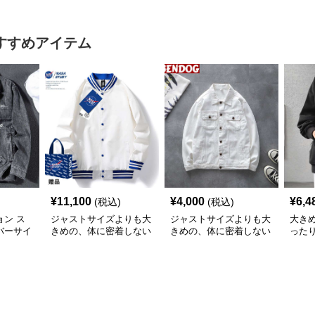
ァッションサイト ゆっ
ァッ
たりハッピーハート ジ
トマ
ップアップパーカー
プア
すすめアイテム
¥
11,100
¥
4,000
¥
6,4
(税込)
(税込)
ン ス
ジャストサイズよりも大
ジャストサイズよりも大
大き
バーサイ
きめの、体に密着しない
きめの、体に密着しない
った
ット
ゆるっとゆとりのあるフ
ゆるっとゆとりのあるフ
ィガ
ァッションサイト ゆっ
ァッションサイト ゆっ
たりスポーツバーシティ
たりシルエットデニムジ
ジャケット
ャケット