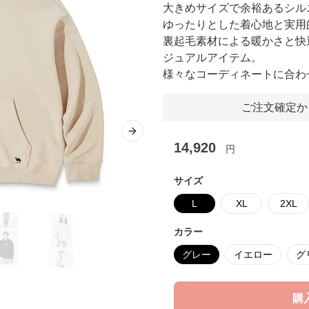
大きめサイズで余裕あるシル
ゆったりとした着心地と実用
裏起毛素材による暖かさと快
ジュアルアイテム。
様々なコーディネートに合わ
ご注文確定か
Next slide
14,920
円
サイズ
L
XL
2XL
カラー
グレー
イエロー
グ
購