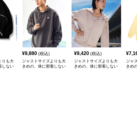
¥
9,880
¥
9,420
¥
7,1
(税込)
(税込)
よりも大
ジャストサイズよりも大
ジャストサイズよりも大
ジャ
着しない
きめの、体に密着しない
きめの、体に密着しない
きめ
のあるフ
ゆるっとゆとりのあるフ
ゆるっとゆとりのあるフ
ゆる
 宇宙
ァッションサイト ゆっ
ァッションサイト ゆっ
ァッ
るだぼパ
たりくつろぎリラックス
たりラグジュアリースポ
たり
パーカー
ーツパーカー
ィー