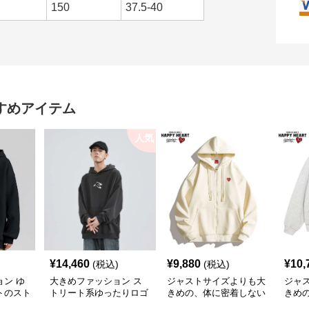
150
37.5-40
すめアイテム
人気
¥
14,460
¥
9,880
¥
10,
(税込)
(税込)
ン ゆ
大きめファッション ス
ジャストサイズよりも大
ジャ
トのスト
トリート系ゆったりロゴ
きめの、体に密着しない
きめ
ー
パーカー
ゆるっとゆとりのあるフ
ゆる