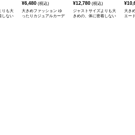
¥
6,480
¥
12,780
¥
10,
(税込)
(税込)
よりも大
大きめファッション ゆ
ジャストサイズよりも大
大き
着しない
ったりカジュアルカーデ
きめの、体に密着しない
エー
のあるフ
ィガン
ゆるっとゆとりのあるフ
ジッ
 ズー
ァッションサイト ゆっ
キャラゆ
たりコーデュロイジャケ
ット