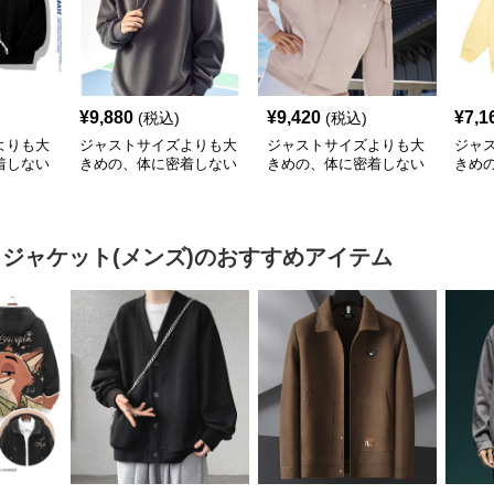
¥
9,880
¥
9,420
¥
7,1
(税込)
(税込)
よりも大
ジャストサイズよりも大
ジャストサイズよりも大
ジャ
着しない
きめの、体に密着しない
きめの、体に密着しない
きめ
のあるフ
ゆるっとゆとりのあるフ
ゆるっとゆとりのあるフ
ゆる
 宇宙
ァッションサイト ゆっ
ァッションサイト ゆっ
ァッ
るだぼパ
たりくつろぎリラックス
たりラグジュアリースポ
たり
パーカー
ーツパーカー
ィー
 ジャケット(メンズ)
のおすすめアイテム