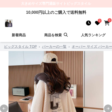
大きめサイズ
専門通販サイト
ビッグスタイル
10,000
円以上のご購入で送料無料
0
0
新着商品
商品を検索
人気ランキング
ビッグスタイル TOP
›
パーカーの一覧
›
オーバー サイズ パーカー
Previous slide
Ne