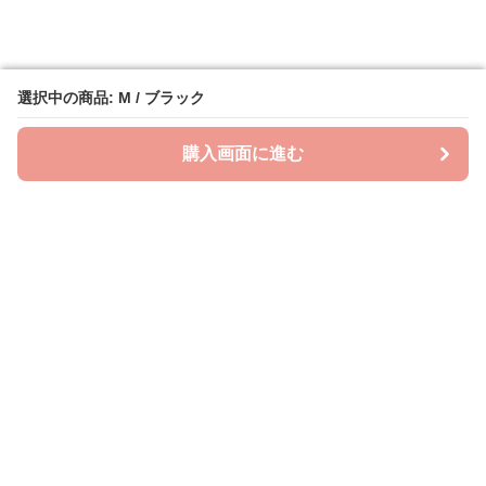
選択中の商品: M / ブラック
選択中の商品: M / ブラック
購入画面に進む
購入画面に進む
ビッグスタイル
について