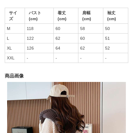
サイ
バスト
着丈
肩幅
袖丈
ズ
(cm)
(cm)
(cm)
(cm)
M
118
60
58
50
L
122
62
60
51
XL
126
64
62
52
XXL
-
-
-
-
商品画像