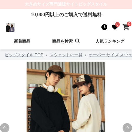
大きめサイズ
専門通販サイト
ビッグスタイル
10,000
円以上のご購入で送料無料
0
0
新着商品
商品を検索
人気ランキング
ビッグスタイル TOP
›
スウェットの一覧
›
オーバー サイズ スウ
Previous slide
Ne