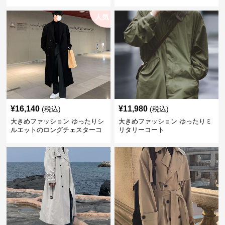
とりのあるファッションサイト
ート
ゆったりシルエットトレンチコ
人気
ート
¥
16,140
¥
11,980
(税込)
(税込)
大きめファッション ゆったりシ
大きめファッション ゆったりミ
ルエットのロングチェスターコ
リタリーコート
ート