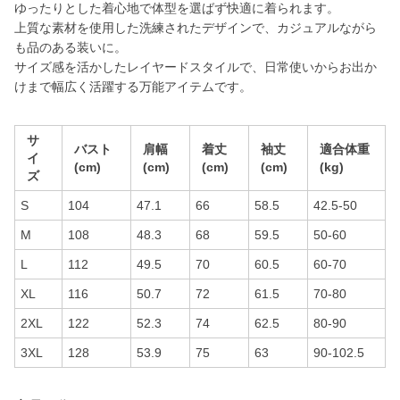
ゆったりとした着心地で体型を選ばず快適に着られます。
上質な素材を使用した洗練されたデザインで、カジュアルながら
も品のある装いに。
サイズ感を活かしたレイヤードスタイルで、日常使いからお出か
けまで幅広く活躍する万能アイテムです。
サ
バスト
肩幅
着丈
袖丈
適合体重
イ
(cm)
(cm)
(cm)
(cm)
(kg)
ズ
S
104
47.1
66
58.5
42.5-50
M
108
48.3
68
59.5
50-60
L
112
49.5
70
60.5
60-70
XL
116
50.7
72
61.5
70-80
2XL
122
52.3
74
62.5
80-90
3XL
128
53.9
75
63
90-102.5