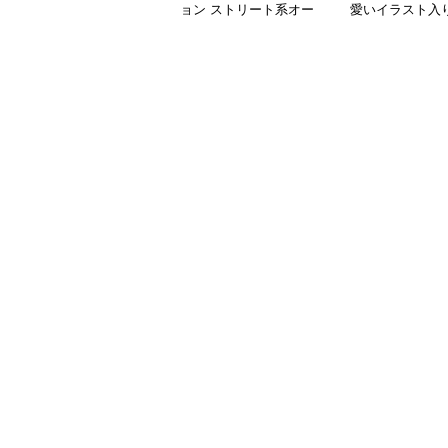
ョン ストリート系オー
愛いイラスト入
バーサイズスポーツスウ
りスウェット
ェット