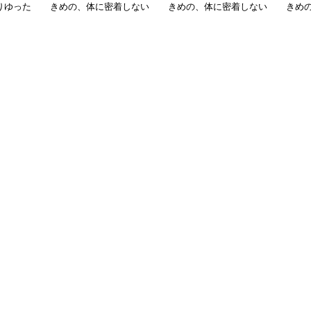
りゆった
きめの、体に密着しない
きめの、体に密着しない
きめ
ゆるっとゆとりのあるフ
ゆるっとゆとりのあるフ
ゆる
ァッションサイト ゆっ
ァッションサイト ゆっ
ァッ
たりモードなワイドパン
たりハートモチーフパー
たり
ツセット
カー
ット