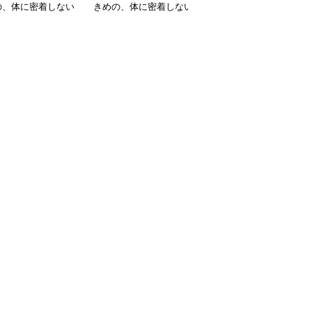
の、体に密着しない
きめの、体に密着しない
きめの、体に密着しない
っとゆとりのあるフ
ゆるっとゆとりのあるフ
ゆるっとゆとりのあるフ
ションサイト ゆっ
ァッションサイト リボ
ァッションサイト リボ
ラウンジフーディセ
ン刺繍入りゆったりスウ
ン装飾ゆったりスウェッ
アップ
ェットワンピース
トセット