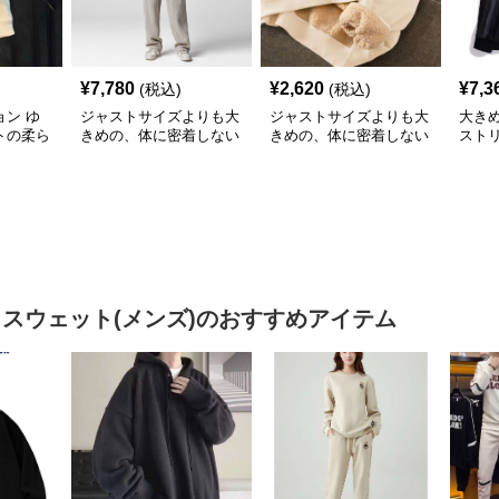
¥
7,780
¥
2,620
¥
7,3
(税込)
(税込)
ン ゆ
ジャストサイズよりも大
ジャストサイズよりも大
大き
トの柔ら
きめの、体に密着しない
きめの、体に密着しない
スト
ー
ゆるっとゆとりのあるフ
ゆるっとゆとりのあるフ
ント
ァッションサイト リラ
ァッションサイト ゆっ
ックスフィットカジュア
たりアニメキャラプリン
ルプルオーバー
トトレーナー
 スウェット(メンズ)
のおすすめアイテム