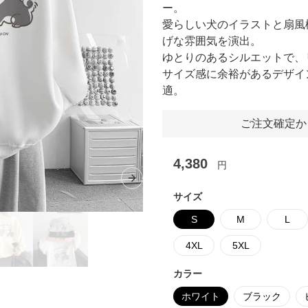
ー。
愛らしい犬のイラストと扇風
げな雰囲気を演出。
ゆとりのあるシルエットで、
サイズ感に余裕があるデザイ
適。
ご注文確定か
4,380
円
Next slide
サイズ
S
M
L
4XL
5XL
カラー
ホワイト
ブラック