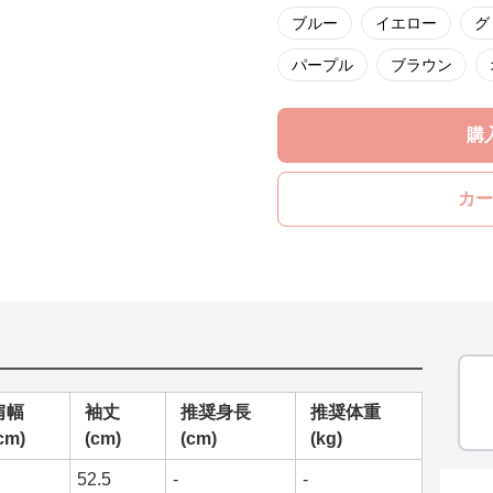
ブルー
イエロー
グ
パープル
ブラウン
購
カー
肩幅
袖丈
推奨身長
推奨体重
cm)
(cm)
(cm)
(kg)
2
52.5
-
-