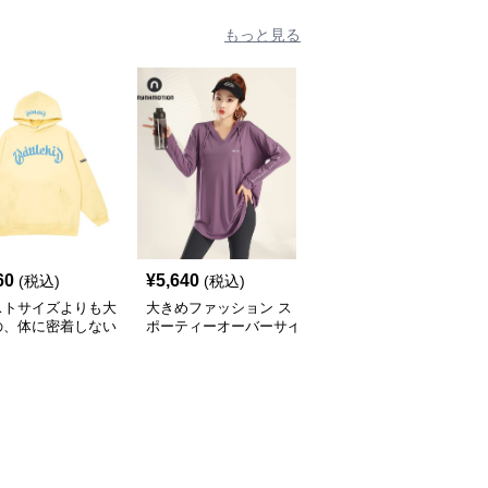
ップパーカー
ーカー
もっと見る
60
¥
5,640
¥
5,860
(税込)
(税込)
(税込)
ストサイズよりも大
大きめファッション ス
大きめサイズのファッシ
の、体に密着しない
ポーティーオーバーサイ
ョン ゆったりスポーテ
っとゆとりのあるフ
ズパーカー
ィーフーディ
ションサイト ゆっ
ストリート系フーデ