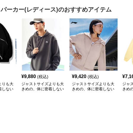
ップアップパーカー
プア
 パーカー(レディース)
のおすすめアイテム
¥
9,880
¥
9,420
¥
7,1
(税込)
(税込)
よりも大
ジャストサイズよりも大
ジャストサイズよりも大
ジャ
着しない
きめの、体に密着しない
きめの、体に密着しない
きめ
のあるフ
ゆるっとゆとりのあるフ
ゆるっとゆとりのあるフ
ゆる
 宇宙
ァッションサイト ゆっ
ァッションサイト ゆっ
ァッ
るだぼパ
たりくつろぎリラックス
たりラグジュアリースポ
たり
パーカー
ーツパーカー
ィー