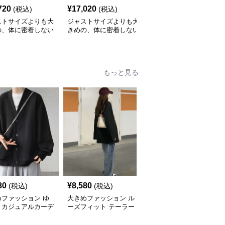
720
¥
17,020
¥
10,300
(税込)
(税込)
(税込)
ストサイズよりも大
ジャストサイズよりも大
ジャストサイズよりも大
の、体に密着しない
きめの、体に密着しない
きめの、体に密着しない
っとゆとりのあるフ
ゆるっとゆとりのあるフ
ゆるっとゆとりのあるフ
ションサイト ハー
ァッションサイト ゆっ
ァッションサイト ゆっ
ーク付きワイドジッ
たりカジュアルパーカー
たりリラックスフードパ
ップパーカー
ーカー
もっと見る
80
¥
8,580
¥
9,000
(税込)
(税込)
(税込)
めファッション ゆ
大きめファッション ル
大きめファッション ゆ
りカジュアルカーデ
ーズフィット テーラー
ったりシルエットのダブ
ン
ドジャケット
ルブレストジャケット