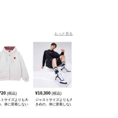
もっと見る
720
¥
10,300
¥
6,480
(税込)
(税込)
(税込)
ストサイズよりも大
ジャストサイズよりも大
大きめファッション マ
の、体に密着しない
きめの、体に密着しない
ウンテンスノー ゆった
っとゆとりのあるフ
ゆるっとゆとりのあるフ
りパーカー
ションサイト ハー
ァッションサイト ゆっ
ーク付きワイドジッ
たりリラックスフードパ