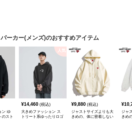
たりスポーツバーシティ
たりシルエットデニムジ
ジャケット
ャケット
 パーカー(メンズ)
のおすすめアイテム
人気
¥
14,460
¥
9,880
¥
10,
(税込)
(税込)
ン ゆ
大きめファッション ス
ジャストサイズよりも大
ジャ
トのスト
トリート系ゆったりロゴ
きめの、体に密着しない
きめ
ー
パーカー
ゆるっとゆとりのあるフ
ゆる
ァッションサイト ゆっ
ァッ
たりハッピーハート ジ
トマ