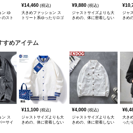
¥
14,460
¥
9,880
¥
10,
(税込)
(税込)
ン ゆ
大きめファッション ス
ジャストサイズよりも大
ジャ
トのスト
トリート系ゆったりロゴ
きめの、体に密着しない
きめ
ー
パーカー
ゆるっとゆとりのあるフ
ゆる
ァッションサイト ゆっ
ァッ
たりハッピーハート ジ
トマ
ップアップパーカー
プア
すすめアイテム
¥
11,100
¥
4,000
¥
6,4
(税込)
(税込)
ン ス
ジャストサイズよりも大
ジャストサイズよりも大
大き
バーサイ
きめの、体に密着しない
きめの、体に密着しない
った
ット
ゆるっとゆとりのあるフ
ゆるっとゆとりのあるフ
ィガ
ァッションサイト ゆっ
ァッションサイト ゆっ