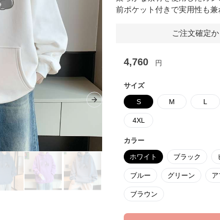
前ポケット付きで実用性も兼
ご注文確定か
4,760
円
サイズ
S
M
L
Next slide
4XL
カラー
ホワイト
ブラック
ブルー
グリーン
ア
ブラウン