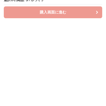
選択中の商品: S / ホワイト
選択中の商品: S / ホワイト
購入画面に進む
購入画面に進む
ビッグスタイル
について
会社概要
利用規約