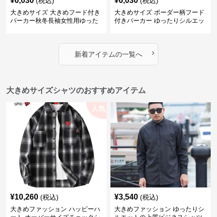
¥
6,030
¥
6,030
(税込)
(税込)
大きめサイズ 大きめフード付き
大きめサイズ ボーダー柄フード
パーカー秋冬長袖女性用ゆった
付きパーカー ゆったりシルエッ
り
ト秋冬
›
新着アイテムの一覧へ
大きめサイズシャツのおすすめアイテム
人気
¥
10,260
¥
3,540
(税込)
(税込)
大きめファッション ハッピーハ
大きめファッション ゆったりシ