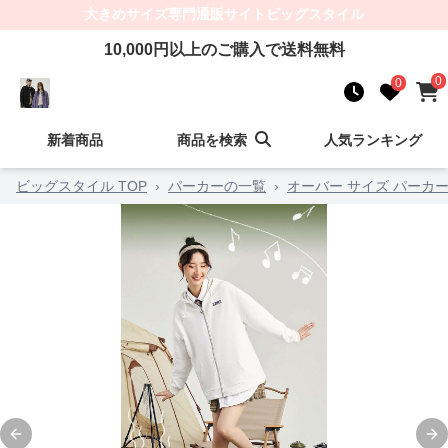
大きめサイズ
専門通販サイト
ビッグスタイル
10,000
円以上のご購入で送料無料
0
0
新着商品
商品を検索
人気ランキング
ビッグスタイル TOP
›
パーカーの一覧
›
オーバー サイズ パーカー
Previous slide
Ne