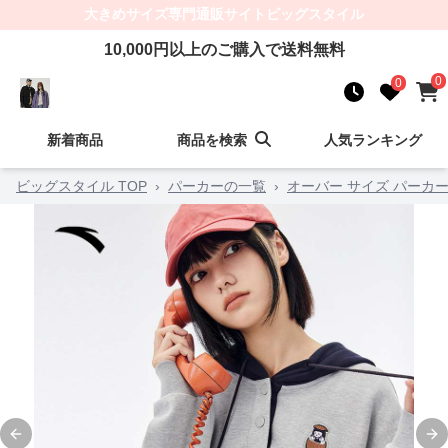
大きめサイズ
専門通販サイト
ビッグスタイル
10,000
円以上のご購入で送料無料
0
0
新着商品
商品を検索
人気ランキング
ビッグスタイル TOP
›
パーカーの一覧
›
オーバー サイズ パーカー
Previous slide
Ne