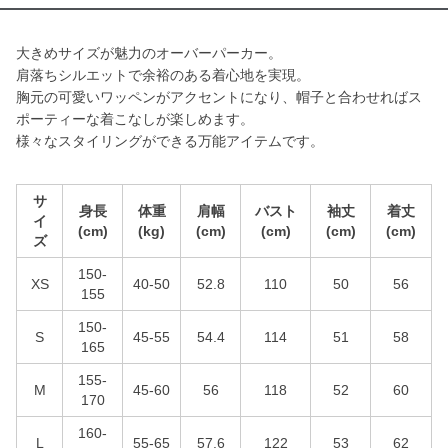
大きめサイズが魅力のオーバーパーカー。
肩落ちシルエットで余裕のある着心地を実現。
胸元の可愛いワッペンがアクセントになり、帽子と合わせればス
ポーティーな着こなしが楽しめます。
様々なスタイリングができる万能アイテムです。
サ
身長
体重
肩幅
バスト
袖丈
着丈
イ
(cm)
(kg)
(cm)
(cm)
(cm)
(cm)
ズ
150-
XS
40-50
52.8
110
50
56
155
150-
S
45-55
54.4
114
51
58
165
155-
M
45-60
56
118
52
60
170
160-
L
55-65
57.6
122
53
62