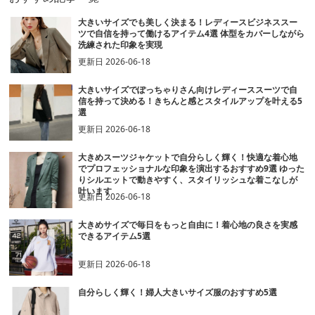
大きいサイズでも美しく決まる！レディースビジネススー
ツで自信を持って働けるアイテム4選 体型をカバーしながら
洗練された印象を実現
更新日
2026-06-18
大きいサイズでぽっちゃりさん向けレディーススーツで自
信を持って決める！きちんと感とスタイルアップを叶える5
選
更新日
2026-06-18
大きめスーツジャケットで自分らしく輝く！快適な着心地
でプロフェッショナルな印象を演出するおすすめ9選 ゆった
りシルエットで動きやすく、スタイリッシュな着こなしが
叶います
更新日
2026-06-18
大きめサイズで毎日をもっと自由に！着心地の良さを実感
できるアイテム5選
更新日
2026-06-18
自分らしく輝く！婦人大きいサイズ服のおすすめ5選