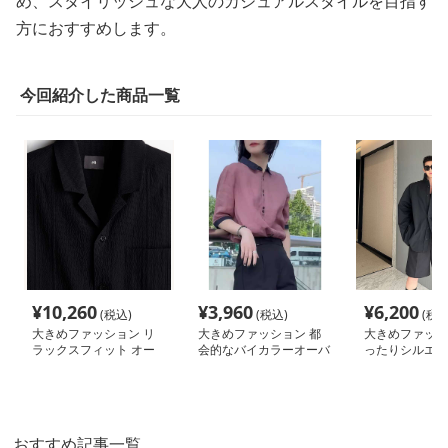
め、スタイリッシュな大人のカジュアルスタイルを目指す
方におすすめします。
今回紹介した商品一覧
¥
10,260
¥
3,960
¥
6,200
(税込)
(税込)
(税込
大きめファッション リ
大きめファッション 都
大きめファッシ
ラックスフィット オー
会的なバイカラーオーバ
ったりシルエッ
バーサイズ シャツジャ
ーサイズシャツ
グシャツ
ケット
おすすめ記事一覧