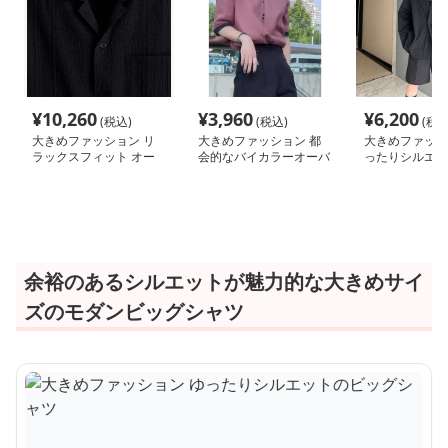
¥
10,260
¥
3,960
¥
6,200
(税込)
(税込)
(税込
大きめファッション リ
大きめファッション 都
大きめファッシ
ラックスフィット オー
会的なバイカラーオーバ
ったりシルエッ
バーサイズ シャツジャ
ーサイズシャツ
グシャツ
ケット
余裕のあるシルエットが魅力的な大きめサイ
ズのモダンビッグシャツ