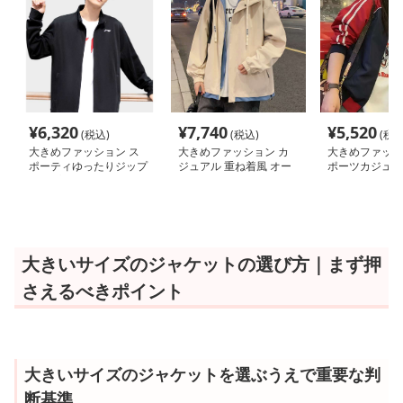
¥
6,320
¥
7,740
¥
5,520
(税込)
(税込)
(税込
大きめファッション ス
大きめファッション カ
大きめファッシ
ポーティゆったりジップ
ジュアル 重ね着風 オー
ポーツカジュア
アップジャケット
バーサイズ ジャケット
バーサイズ ジ
大きいサイズのジャケットの選び方｜まず押
さえるべきポイント
大きいサイズのジャケットを選ぶうえで重要な判
断基準