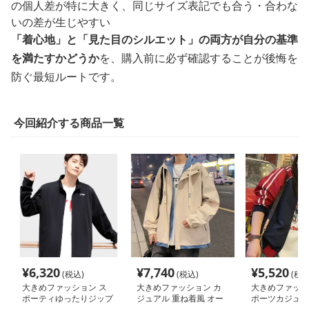
の個人差が特に大きく、同じサイズ表記でも合う・合わな
いの差が生じやすい
「着心地」と「見た目のシルエット」の両方が自分の基準
を満たすかどうか
を、購入前に必ず確認することが後悔を
防ぐ最短ルートです。
今回紹介する商品一覧
¥
6,320
¥
7,740
¥
5,520
(税込)
(税込)
(税込
大きめファッション ス
大きめファッション カ
大きめファッシ
ポーティゆったりジップ
ジュアル 重ね着風 オー
ポーツカジュア