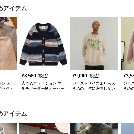
めアイテム
¥
8,580
¥
9,000
¥
3,5
(税込)
(税込)
ン ふ
大きめファッション マ
ジャストサイズよりも大
ジャ
ネックオ
ルチボーダー柄オーバー
きめの、体に密着しない
きめ
ット
サイズニットカーディガ
ゆるっとゆとりのあるフ
ゆる
ン
ァッションサイト ビッ
ァッ
グシルエットロゴニット
もこ
ト
めアイテム
人気