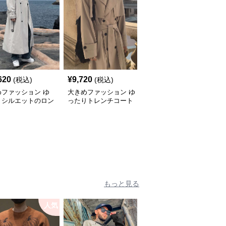
620
¥
9,720
¥
11,100
(税込)
(税込)
(税込)
めファッション ゆ
大きめファッション ゆ
大きめサイズのファッシ
りシルエットのロン
ったりトレンチコート
ョン ゆったりシルエッ
レンチコート
メンズロングスタイル
トのロングコート
もっと見る
人気