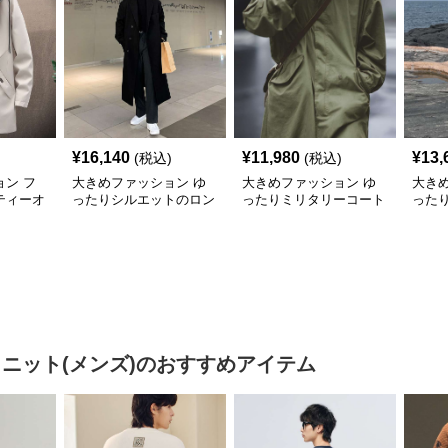
¥
16,140
¥
11,980
¥
13,
(税込)
(税込)
ン フ
大きめファッション ゆ
大きめファッション ゆ
大き
ティーオ
ったりシルエットのロン
ったりミリタリーコート
った
ート
グチェスターコート
グト
 ニット(メンズ)
のおすすめアイテム