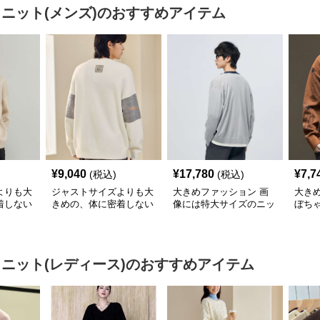
 ニット(メンズ)
のおすすめアイテム
¥
9,040
¥
17,780
¥
7,7
(税込)
(税込)
よりも大
ジャストサイズよりも大
大きめファッション 画
大き
着しない
きめの、体に密着しない
像には特大サイズのニッ
ぼち
のあるフ
ゆるっとゆとりのあるフ
トが含まれていません
トセ
 ビッ
ァッションサイト ゆっ
が、GAP ブランドのカ
ゴニット
たりリラックス ニット
ジュアルな男性向けファ
プルオーバー
ッションが示されていま
 ニット(レディース)
のおすすめアイテム
す。その中で、カーディ
ガンが見られるので、そ
れを元にと説明を作成し
ます。