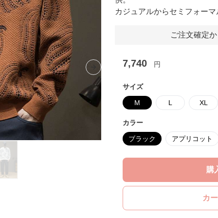
カジュアルからセミフォーマ
ご注文確定か
7,740
円
Next slide
サイズ
M
L
XL
カラー
ブラック
アプリコット
購
カー