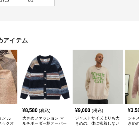
57.5
61
めアイテム
¥
8,580
¥
9,000
¥
3,5
(税込)
(税込)
ン ふ
大きめファッション マ
ジャストサイズよりも大
ジャ
ネックオ
ルチボーダー柄オーバー
きめの、体に密着しない
きめ
ット
サイズニットカーディガ
ゆるっとゆとりのあるフ
ゆる
ン
ァッションサイト ビッ
ァッ