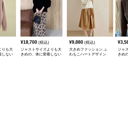
¥
18,700
¥
9,880
¥
3,5
(税込)
(税込)
よりも大
ジャストサイズよりも大
大きめファッション ふ
ジャ
着しない
きめの、体に密着しない
わもこハートデザイン
きめ
のあるフ
ゆるっとゆとりのあるフ
オーバーサイズニット
ゆる
 ふわ
ァッションサイト もこ
ァッ
ックニッ
もこふわふわ大人のゆっ
たり
たりニット
ニッ