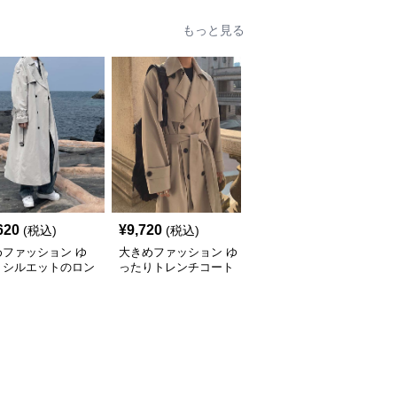
タートルネックニッ
もこふわふわ大人のゆっ
たりリラックス ボタン
たりニット
付きニットカーディガン
もっと見る
620
¥
9,720
¥
11,100
(税込)
(税込)
(税込)
めファッション ゆ
大きめファッション ゆ
大きめサイズのファッシ
りシルエットのロン
ったりトレンチコート
ョン ゆったりシルエッ
レンチコート
メンズロングスタイル
トのロングコート