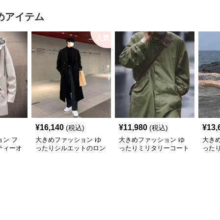
グシルエットロゴニット
もこ
ト
めアイテム
人気
¥
16,140
¥
11,980
¥
13,
(税込)
(税込)
ン フ
大きめファッション ゆ
大きめファッション ゆ
大き
ティーオ
ったりシルエットのロン
ったりミリタリーコート
った
ート
グチェスターコート
グト