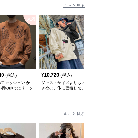
もっと見る
人気
40
¥
10,720
¥
4,420
(税込)
(税込)
(税込)
めファッション か
ジャストサイズよりも大
ジャストサイズよりも大
ゃ柄のゆったりニッ
きめの、体に密着しない
きめの、体に密着しない
ーター
ゆるっとゆとりのあるフ
ゆるっとゆとりのあるフ
ァッションサイト ゆっ
ァッションサイト ゆっ
たりキャラクター分割デ
たりカラーブロック ニ
ザインニット
ットセーター
もっと見る