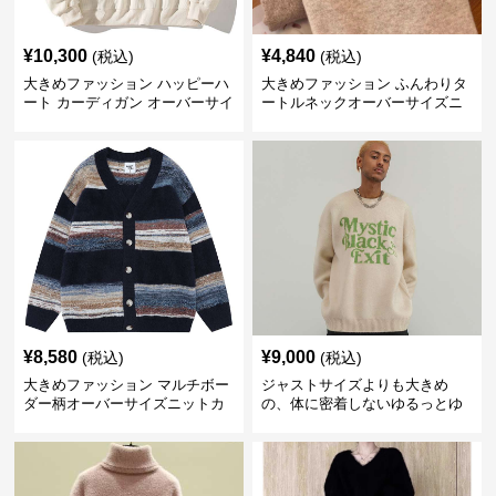
¥
10,300
¥
4,840
(税込)
(税込)
大きめファッション ハッピーハ
大きめファッション ふんわりタ
ート カーディガン オーバーサイ
ートルネックオーバーサイズニ
ズニット
ット
¥
8,580
¥
9,000
(税込)
(税込)
大きめファッション マルチボー
ジャストサイズよりも大きめ
ダー柄オーバーサイズニットカ
の、体に密着しないゆるっとゆ
ーディガン
とりのあるファッションサイト
ビッグシルエットロゴニット