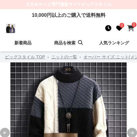
大きめサイズ
専門通販サイト
ビッグスタイル
10,000
円以上のご購入で送料無料
0
0
新着商品
商品を検索
人気ランキング
ビッグスタイル TOP
›
ニットの一覧
›
オーバー サイズ ニット(メ
Previous slide
Ne