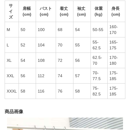
サ
肩幅
バスト
着丈
袖丈
体重
身長
イ
(cm)
(cm)
(cm)
(cm)
(kg)
(cm)
ズ
160-
M
50
100
68
54
50-55
170
55-
165-
L
52
104
70
55
62.5
175
62.5-
170-
XL
54
108
72
56
70
180
70-
175-
XXL
56
112
74
57
77.5
185
75-
175-
XXXL
58
116
76
58
82.5
185
商品画像