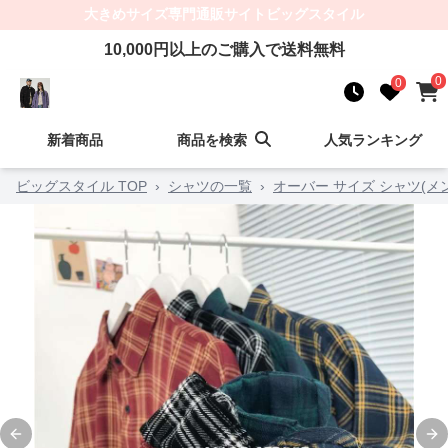
大きめサイズ
専門通販サイト
ビッグスタイル
10,000
円以上のご購入で送料無料
0
0
新着商品
商品を検索
人気ランキング
ビッグスタイル TOP
›
シャツの一覧
›
オーバー サイズ シャツ(メ
Previous slide
Ne