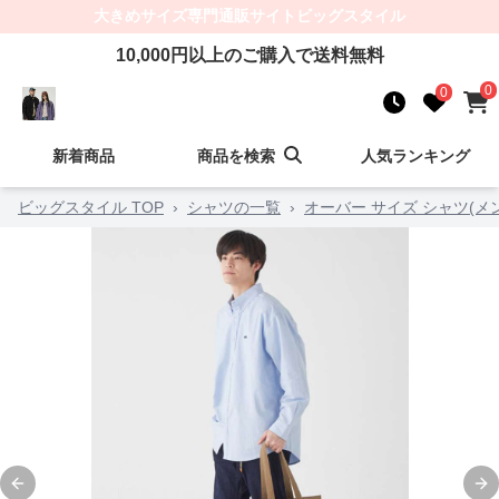
大きめサイズ
専門通販サイト
ビッグスタイル
10,000
円以上のご購入で送料無料
0
0
新着商品
商品を検索
人気ランキング
ビッグスタイル TOP
›
シャツの一覧
›
オーバー サイズ シャツ(メ
Previous slide
Ne