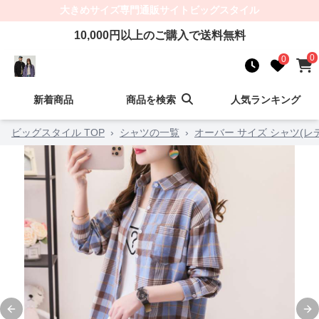
大きめサイズ
専門通販サイト
ビッグスタイル
10,000
円以上のご購入で送料無料
0
0
新着商品
商品を検索
人気ランキング
ビッグスタイル TOP
›
シャツの一覧
›
オーバー サイズ シャツ(レ
Previous slide
Ne