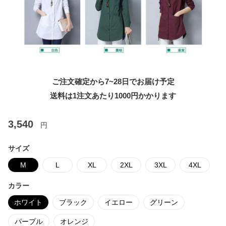
ご注文確定から7~28日でお届け予定
送料は1注文あたり
1000
円かかります
3,540
円
サイズ
M
L
XL
2XL
3XL
4XL
カラー
ホワイト
ブラック
イエロー
グリーン
パープル
オレンジ