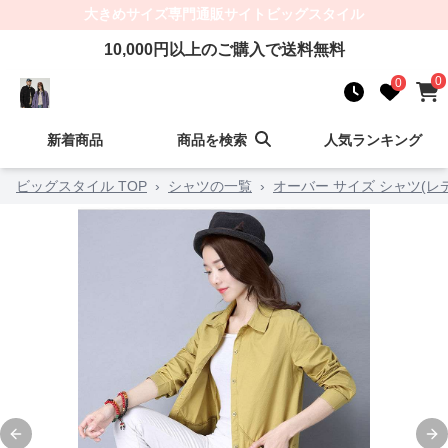
大きめサイズ
専門通販サイト
ビッグスタイル
10,000
円以上のご購入で送料無料
0
0
新着商品
商品を検索
人気ランキング
ビッグスタイル TOP
›
シャツの一覧
›
オーバー サイズ シャツ(レ
Previous slide
Ne