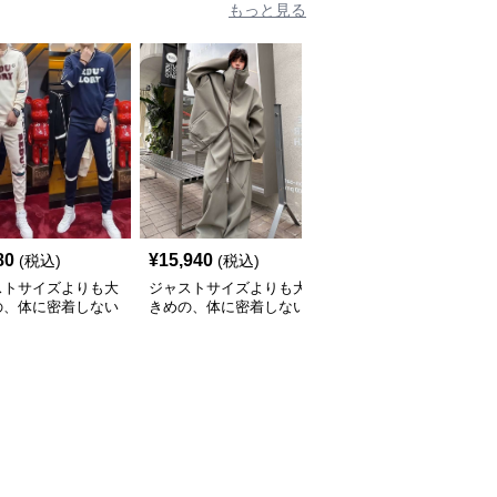
もっと見る
80
¥
15,940
¥
6,620
(税込)
(税込)
(税込)
ストサイズよりも大
ジャストサイズよりも大
ジャストサイズよりも大
の、体に密着しない
きめの、体に密着しない
きめの、体に密着しない
っとゆとりのあるフ
ゆるっとゆとりのあるフ
ゆるっとゆとりのあるフ
ションサイト ルー
ァッションサイト 特大
ァッションサイト くま
ィット ストリート
ダブルジップフーディセ
さんアップリケ付きオー
トアップ
ットアップ
バーサイズニットプルオ
ーバー