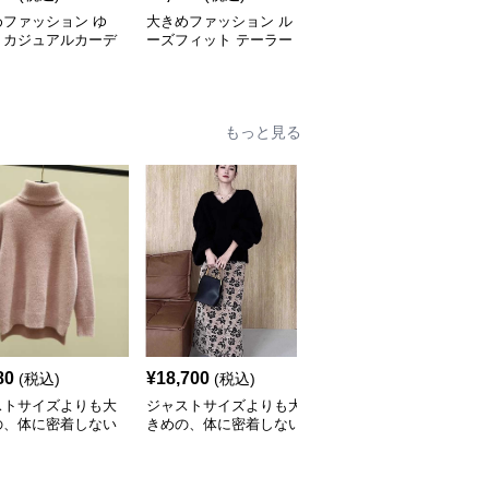
めファッション ゆ
大きめファッション ル
大きめファッション ゆ
りカジュアルカーデ
ーズフィット テーラー
ったりシルエットのダブ
ン
ドジャケット
ルブレストジャケット
もっと見る
80
¥
18,700
¥
4,840
(税込)
(税込)
(税込)
ストサイズよりも大
ジャストサイズよりも大
ジャストサイズよりも大
の、体に密着しない
きめの、体に密着しない
きめの、体に密着しない
っとゆとりのあるフ
ゆるっとゆとりのあるフ
ゆるっとゆとりのあるフ
ションサイト ふわ
ァッションサイト もこ
ァッションサイト ゆっ
タートルネックニッ
もこふわふわ大人のゆっ
たりリラックス ボタン