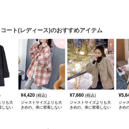
ト
 コート(レディース)
のおすすめアイテム
人気
¥
4,420
¥
7,660
¥
5,6
)
(税込)
(税込)
よりも大
ジャストサイズよりも大
ジャストサイズよりも大
ジャ
着しない
きめの、体に密着しない
きめの、体に密着しない
きめ
のあるフ
ゆるっとゆとりのあるフ
ゆるっとゆとりのあるフ
ゆる
 ゆっ
ァッションサイト ゆっ
ァッションサイト ふわ
ァッ
ッフルコ
たりチェック柄シャツジ
もこ冬の癒しオーバーコ
もこ
ャケット
ート
ジャ