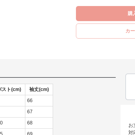
購
カー
バスト(cm)
袖丈(cm)
66
67
0
68
お
対
5
69