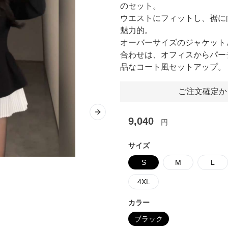
のセット。
ウエストにフィットし、裾に
魅力的。
オーバーサイズのジャケット
合わせは、オフィスからパー
品なコート風セットアップ。
ご注文確定か
Next slide
9,040
円
サイズ
S
M
L
4XL
カラー
ブラック