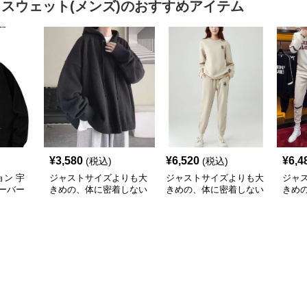
 スウェット(メンズ)
のおすすめアイテム
¥
3,580
¥
6,520
¥
6,4
(税込)
(税込)
ン 宇
ジャストサイズよりも大
ジャストサイズよりも大
ジャ
ーバー
きめの、体に密着しない
きめの、体に密着しない
きめ
ト
ゆるっとゆとりのあるフ
ゆるっとゆとりのあるフ
ゆる
ァッションサイト ゆっ
ァッションサイト ゆっ
ァッ
たりリラックスパーカー
たりテディアイランド裏
ズフ
起毛スウェット
セッ