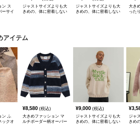
ン ス
ジャストサイズよりも大
ジャストサイズよりも大
大き
バーサイ
きめの、体に密着しない
きめの、体に密着しない
った
ット
ゆるっとゆとりのあるフ
ゆるっとゆとりのあるフ
ィガ
ァッションサイト ゆっ
ァッションサイト ゆっ
たりスポーツバーシティ
たりシルエットデニムジ
ジャケット
ャケット
めアイテム
¥
8,580
¥
9,000
¥
3,5
(税込)
(税込)
ン ふ
大きめファッション マ
ジャストサイズよりも大
ジャ
ネックオ
ルチボーダー柄オーバー
きめの、体に密着しない
きめ
ット
サイズニットカーディガ
ゆるっとゆとりのあるフ
ゆる
ン
ァッションサイト ビッ
ァッ
グシルエットロゴニット
もこ