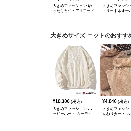
大きめファッション ゆ
大きめファッショ
ったりカジュアルフード
トリート系オー
付きジャケット
ズデニムジャケ
大きめサイズ
ニット
のおすす
¥
10,300
¥
4,840
(税込)
(税込)
大きめファッション ハ
大きめファッショ
ッピーハート カーディ
んわりタートル
ガン オーバーサイズニ
ーバーサイズニ
ット