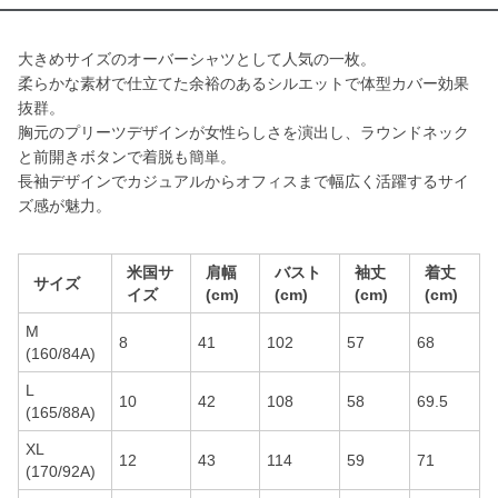
大きめサイズのオーバーシャツとして人気の一枚。
柔らかな素材で仕立てた余裕のあるシルエットで体型カバー効果
抜群。
胸元のプリーツデザインが女性らしさを演出し、ラウンドネック
と前開きボタンで着脱も簡単。
長袖デザインでカジュアルからオフィスまで幅広く活躍するサイ
ズ感が魅力。
米国サ
肩幅
バスト
袖丈
着丈
サイズ
イズ
(cm)
(cm)
(cm)
(cm)
M
8
41
102
57
68
(160/84A)
L
10
42
108
58
69.5
(165/88A)
XL
12
43
114
59
71
(170/92A)