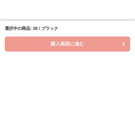
選択中の商品: 38 / ブラック
選択中の商品: 38 / ブラック
購入画面に進む
購入画面に進む
ビッグスタイル
について