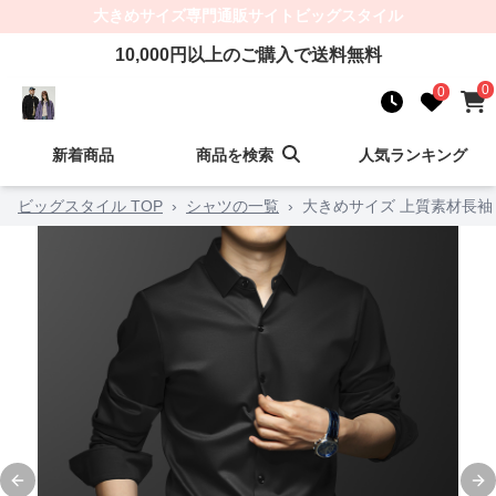
大きめサイズ
専門通販サイト
ビッグスタイル
10,000
円以上のご購入で送料無料
0
0
新着商品
商品を検索
人気ランキング
ビッグスタイル TOP
›
シャツの一覧
›
大きめサイズ 上質素材長
Previous slide
Ne