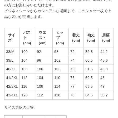
の方にお楽しみいただけます。
ビジネスシーンからカジュアルな場面まで、このシャツ一枚で上
品な装いが完成します。
バス
ウエ
ヒッ
サイ
着丈
袖丈
肩幅
ト
スト
プ
ズ
(cm)
(cm)
(cm)
(cm)
(cm)
(cm)
38/M
100
92
98
72
59.5
44.2
39/L
104
96
102
74
60.5
45.6
40/XL
108
100
106
75
51.5
46.8
41/2XL
112
104
110
76
62.5
48
42/3XL
116
108
114
77
63.5
49
43/4XL
120
112
118
78
64.5
50.2
サイズ選択の目安: