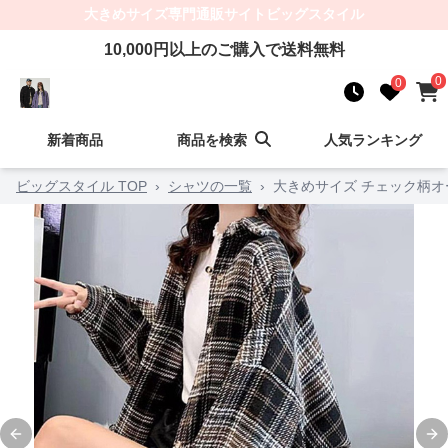
大きめサイズ
専門通販サイト
ビッグスタイル
10,000
円以上のご購入で送料無料
0
0
新着商品
商品を検索
人気ランキング
ビッグスタイル TOP
›
シャツの一覧
›
大きめサイズ チェック柄
Previous slide
Ne