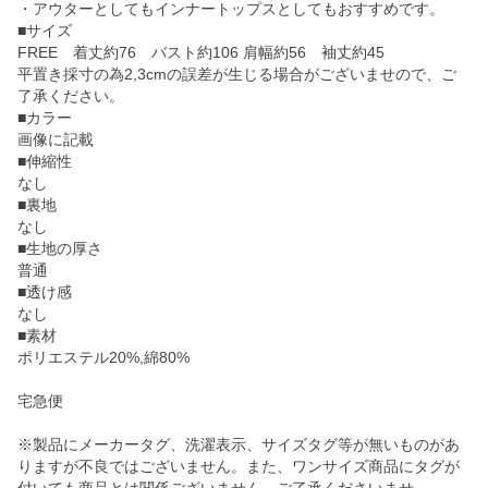
・アウターとしてもインナートップスとしてもおすすめです。
■サイズ
FREE 着丈約76 バスト約106 肩幅約56 袖丈約45
平置き採寸の為2,3cmの誤差が生じる場合がございませので、ご
了承ください。
■カラー
画像に記載
■伸縮性
なし
■裏地
なし
■生地の厚さ
普通
■透け感
なし
■素材
ポリエステル20%,綿80%
宅急便
※製品にメーカータグ、洗濯表示、サイズタグ等が無いものがあ
りますが不良ではございません。また、ワンサイズ商品にタグが