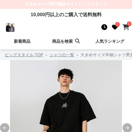
大きめサイズ
専門通販サイト
ビッグスタイル
10,000
円以上のご購入で送料無料
0
0
新着商品
商品を検索
人気ランキング
ビッグスタイル TOP
›
シャツの一覧
›
大きめサイズ半袖シャツ男
Previous slide
Ne