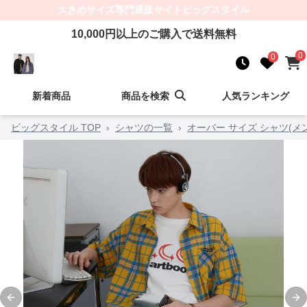
大きめサイズ
専門通販サイト
ビッグスタイル
10,000
円以上のご購入で送料無料
0
0
新着商品
商品を検索
人気ランキング
ビッグスタイル TOP
›
シャツの一覧
›
オーバー サイズ シャツ(メ
Previous slide
Ne