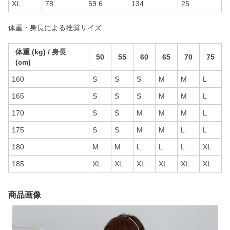
XL
78
59.6
134
25
体重・身長による推奨サイズ:
体重 (kg) / 身長
50
55
60
65
70
75
(cm)
160
S
S
S
M
M
L
165
S
S
S
M
M
L
170
S
S
M
M
M
L
175
S
S
M
M
L
L
180
M
M
L
L
L
XL
185
XL
XL
XL
XL
XL
XL
商品画像