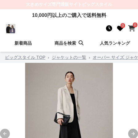
大きめサイズ
専門通販サイト
ビッグスタイル
10,000
円以上のご購入で送料無料
0
0
新着商品
商品を検索
人気ランキング
ビッグスタイル TOP
›
ジャケットの一覧
›
オーバー サイズ ジャ
Previous slide
Ne