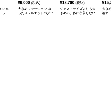
¥
9,000
¥
18,700
¥
15,
(税込)
(税込)
ン ル
大きめファッション ゆ
ジャストサイズよりも大
大き
ーラー
ったりシルエットのダブ
きめの、体に密着しない
柄オ
ルブレストジャケット
ゆるっとゆとりのあるフ
ット
ァッションサイト もこ
もこダッフルコート風ジ
ャケット