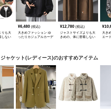
¥
6,480
¥
12,780
¥
10,
(税込)
(税込)
よりも大
大きめファッション ゆ
ジャストサイズよりも大
大き
着しない
ったりカジュアルカーデ
きめの、体に密着しない
エー
のあるフ
ィガン
ゆるっとゆとりのあるフ
ジッ
 ズー
ァッションサイト ゆっ
キャラゆ
たりコーデュロイジャケ
ット
 ジャケット(レディース)
のおすすめアイテム