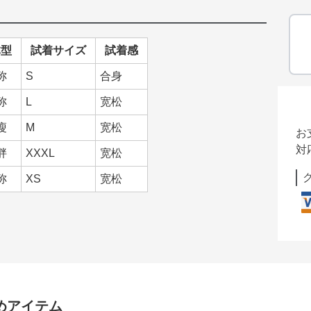
体型
試着サイズ
試着感
称
S
合身
称
L
宽松
瘦
M
宽松
お
対
胖
XXXL
宽松
称
XS
宽松
めアイテム