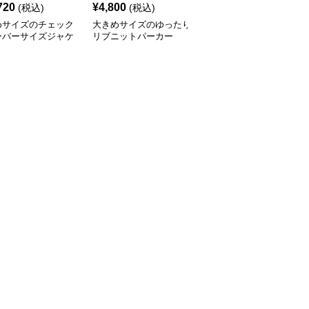
720
¥
4,800
¥
6,940
(税込)
(税込)
(税込)
めサイズのチェック
大きめサイズのゆったり
ジャストサイズよりも大
ーバーサイズジャケ
リブニットパーカー
きめの、体に密着しない
ゆるっとゆとりのあるフ
ァッションサイト リラ
ックスフィットスポーテ
ィーブルゾン