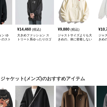
¥
14,460
¥
9,880
¥
10,
(税込)
(税込)
ン ゆ
大きめファッション ス
ジャストサイズよりも大
ジャ
トのスト
トリート系ゆったりロゴ
きめの、体に密着しない
きめ
ー
パーカー
ゆるっとゆとりのあるフ
ゆる
ァッションサイト ゆっ
ァッ
たりハッピーハート ジ
トマ
ップアップパーカー
プア
 ジャケット(メンズ)
のおすすめアイテム