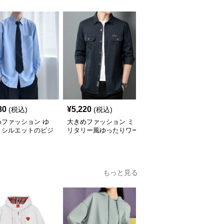
80
¥
5,220
¥
4,340
(税込)
(税込)
(税込)
めファッション ゆ
大きめファッション ミ
大きめファッション 花
りシルエットのビジ
リタリー風ゆったりワー
柄デザイン ゆったりア
カジュアルシャツ
クシャツ
ロハシャツ
もっと見る