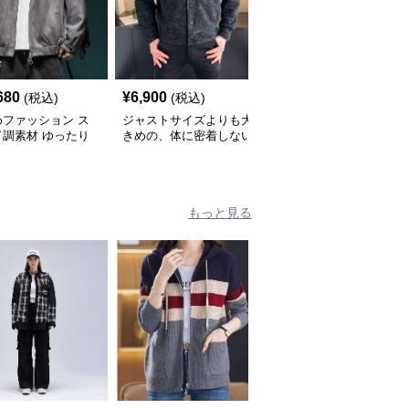
680
¥
6,900
¥
4,420
(税込)
(税込)
(税込)
めファッション ス
ジャストサイズよりも大
ジャストサイズよりも大
ド調素材 ゆったり
きめの、体に密着しない
きめの、体に密着しない
プジャケット
ゆるっとゆとりのあるフ
ゆるっとゆとりのあるフ
ァッションサイト ゆっ
ァッションサイト ゆっ
たりカーディガン風アウ
たりシルエット アウト
ター
ドアジャケット
もっと見る