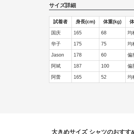
サイズ詳細
試着者
身長(cm)
体重(kg)
国庆
165
68
均
华子
175
75
均
Jason
178
60
偏
阿斌
187
100
偏
阿蕾
165
52
均
大きめサイズ
シャツ
のおすす