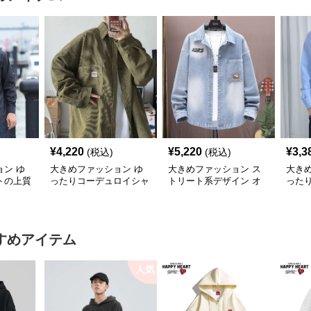
¥
4,220
¥
5,220
¥
3,3
(税込)
(税込)
ン ゆ
大きめファッション ゆ
大きめファッション ス
大き
トの上質
ったりコーデュロイシャ
トリート系デザイン オ
った
ツジャケット
ーバーサイズデニムシャ
ネス
ツ
すめアイテム
人気